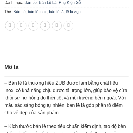
Danh mục:
Bản Lề
,
Bản Lề Lá
,
Phụ Kiện Gỗ
Thẻ:
Bản Lề
,
bản lề inox
,
bản lề lá
,
lề lá đẹp
Mô tả
– Bản lề lá thương hiệu ZUB được làm bằng chất liệu
inox, có khả năng chịu được tải trọng lớn, giúp bảo vệ cửa
khỏi sự hư hỏng do thời tiết và môi trường bên ngoài. Với
màu sắc sáng bóng tự nhiên, bản lề lá góp phần tô điểm
cho vẻ đẹp của sản phẩm.
– Kích thước bản lề theo tiêu chuẩn kiểm định, tạo độ bền