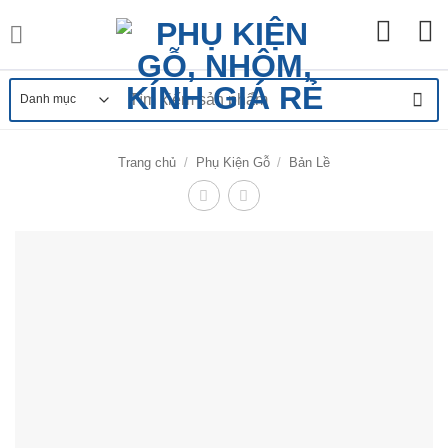
Skip
to
content
Tìm
kiếm:
Trang chủ
/
Phụ Kiện Gỗ
/
Bản Lề