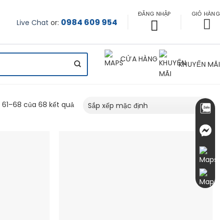
ĐĂNG NHẬP
GIỎ HÀNG
0984 609 954
Live Chat
or:
CỬA HÀNG
KHUYẾN MÃ
ị 61–68 của 68 kết quả