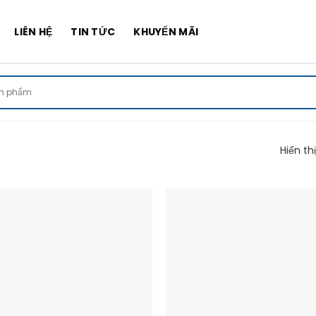
LIÊN HỆ
TIN TỨC
KHUYẾN MÃI
Hiển th