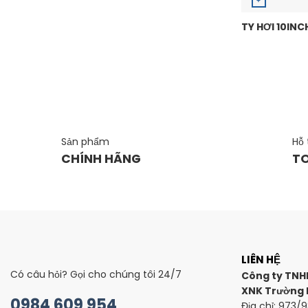
+
TY HƠI 10INC
Sản phẩm
Hỗ 
CHÍNH HÃNG
T
LIÊN HỆ
Có câu hỏi? Gọi cho chúng tôi 24/7
Công ty TNH
XNK Trường 
0984 609 954
Địa chỉ: 973/