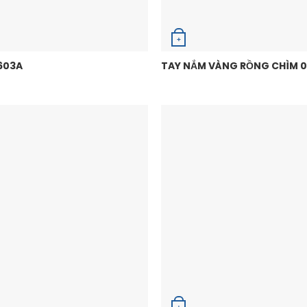
+
603A
TAY NẮM VÀNG RỒNG CHÌM 0