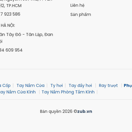
Liên hệ
12, TP.HCM
87 923 586
Sản phẩm
HÀ NỘI:
Tân Tây Đô - Tân Lập, Đan
ội
984 609 954
a Cốp
Tay Nắm Cửa
Ty hơi
Tay đẩy hơi
Ray trượt
Phụ
Tay Nắm Cửa Kính
Tay Nắm Phòng Tắm Kính
Bản quyền 2026 ©
zub.vn