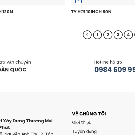
+
H 120N
TY HƠI 10INCH 80N
1
2
3
4
trợ vận chuyển
Hotline hỗ trợ
0984 609 9
OÀN QUỐC
VỀ CHÚNG TÔI
H Xây Dựng Thương Mại
Giới thiệu
Phát
Tuyển dụng
98, Nguyễn Ảnh Thủ, P. Tân