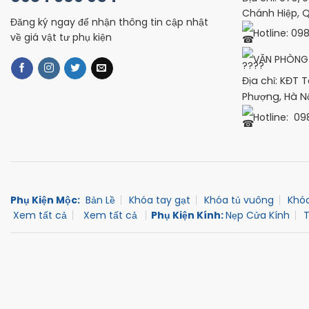
Chánh Hiệp, Q
Đăng ký ngay để nhận thông tin cập nhật
Hotline: 09
về giá vật tư phụ kiện
VĂN PHÒNG 
Địa chỉ: KĐT 
Phượng, Hà N
Hotline: 0
Phụ Kiện Mộc:
Bản Lề
Khóa tay gạt
Khóa tủ vuông
Khó
Xem tất cả
Xem tất cả
Phụ Kiện Kính:
Nẹp Cửa Kính