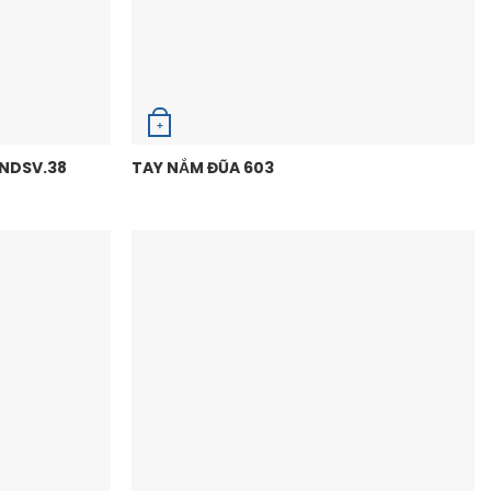
+
TNDSV.38
TAY NẮM ĐŨA 603